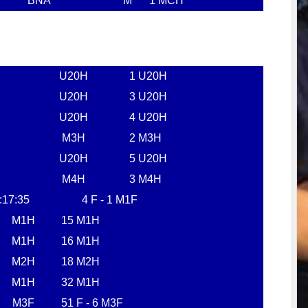
BNA
M
1 MCH
U20H
1 U20H
U20H
3 U20H
U20H
4 U20H
M3H
2 M3H
U20H
5 U20H
M4H
3 M4H
:17:35
4 F - 1 M1F
M1H
15 M1H
M1H
16 M1H
M2H
18 M2H
M1H
32 M1H
M3F
51 F - 6 M3F