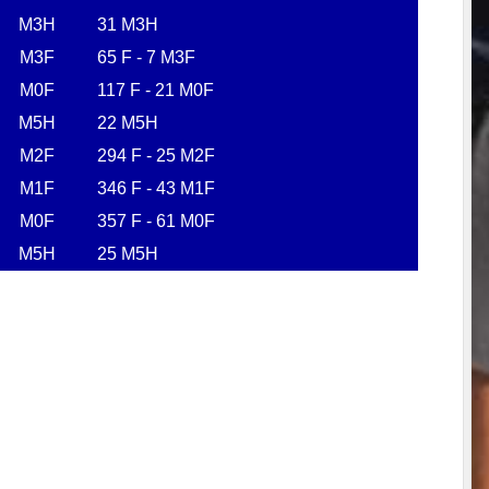
M3H
31 M3H
M3F
65 F - 7 M3F
M0F
117 F - 21 M0F
M5H
22 M5H
M2F
294 F - 25 M2F
M1F
346 F - 43 M1F
M0F
357 F - 61 M0F
M5H
25 M5H