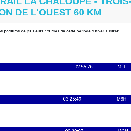
RAIL LA CHALOUPE - TROIS
ON DE L'OUEST 60 KM
es podiums de plusieurs courses de cette période d'hiver austral:
02:55:26
M1F
03:25:49
M6H