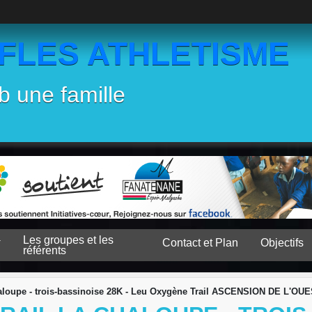
EFLES ATHLETISME
b une famille
Les groupes et les
Contact et Plan
Objectifs
référents
a chaloupe - trois-bassinoise 28K - Leu Oxygène Trail ASCENSION DE L'OU