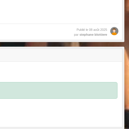
Publié le
08 août 2025
par
stephane blottiere