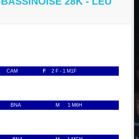
-BASSINOISE 28K - LEU
CAM
F
2 F - 1 M1F
BNA
M
1 M6H