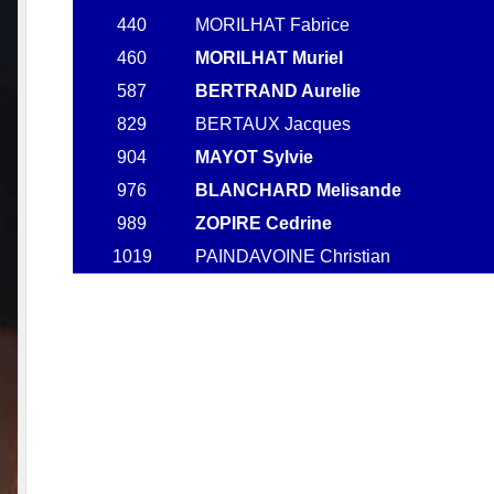
440
MORILHAT Fabrice
460
MORILHAT Muriel
587
BERTRAND Aurelie
829
BERTAUX Jacques
904
MAYOT Sylvie
976
BLANCHARD Melisande
989
ZOPIRE Cedrine
1019
PAINDAVOINE Christian