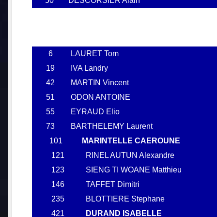
50
DESCORSIER Alain
6
LAURET Tom
19
IVA Landry
42
MARTIN Vincent
51
ODON ANTOINE
55
EYRAUD Elio
73
BARTHELEMY Laurent
101
MARINTELLE CAEROUNE
121
RINEL AUTUN Alexandre
123
SIENG TI WOANE Matthieu
146
TAFFET Dimitri
235
BLOTTIERE Stephane
421
DURAND ISABELLE