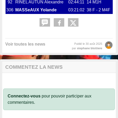
92
RINEL AUTUN Alexandre
02:44:11
14 M1H
306
MASSeAUX Yolande
03:21:02
38 F - 2 M4F
Voir toutes les news
Publié le
30 août 2025
par
stephane blottiere
COMMENTEZ LA NEWS
Connectez-vous
pour pouvoir participer aux
commentaires.