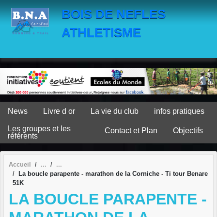
Panneau de gestion des cookies
BOIS DE NEFLES
ATHLETISME
News
Livre d or
La vie du club
infos pratiques
Les groupes et les
Contact et Plan
Objectifs
référents
Accueil
La boucle parapente - marathon de la Corniche - Ti tour Benare
51K
LA BOUCLE PARAPENTE -