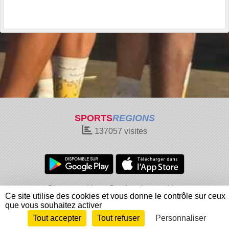
SPORTS
REGIONS
137057
visites
Charte cookies
Gestion des cookies
Ce site utilise des cookies et vous donne le contrôle sur ceux
Informations légales
Signaler un contenu inapproprié
que vous souhaitez activer
Tout accepter
Tout refuser
Personnaliser
Envie de participer ?
Connexion