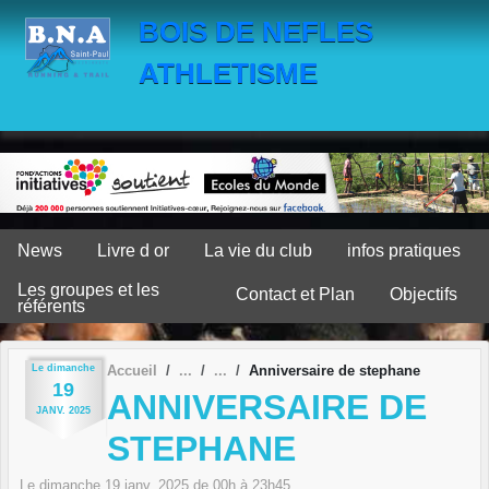
Panneau de gestion des cookies
BOIS DE NEFLES
ATHLETISME
News
Livre d or
La vie du club
infos pratiques
Les groupes et les
Contact et Plan
Objectifs
référents
Le
dimanche
Accueil
Anniversaire de stephane
19
ANNIVERSAIRE DE
JANV.
2025
STEPHANE
Le
dimanche
19
janv.
2025
de 00h à 23h45