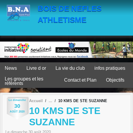
Panneau de gestion des cookies
BOIS DE NEFLES
ATHLETISME
News
Livre d or
La vie du club
infos pratiques
Les groupes et les
Contact et Plan
Objectifs
référents
Le
dimanche
Accueil
10 KMS DE STE SUZANNE
30
10 KMS DE STE
AOÛT
2020
SUZANNE
Le
dimanche
30
août
2020