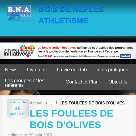
Panneau de gestion des cookies
BOIS DE NEFLES
ATHLETISME
News
Livre d or
La vie du club
infos pratiques
Les groupes et les
Contact et Plan
Objectifs
référents
Le
dimanche
Accueil
LES FOULEES DE BOIS D'OLIVES
30
LES FOULEES DE
AOÛT
2020
BOIS D'OLIVES
Le
dimanche
30
août
2020