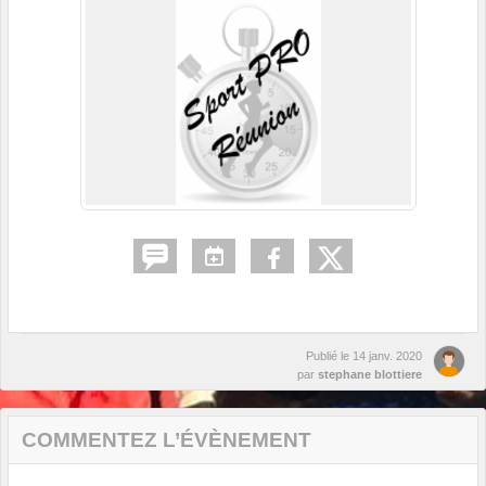
Publié le
14 janv. 2020
par
stephane blottiere
COMMENTEZ L’ÉVÈNEMENT