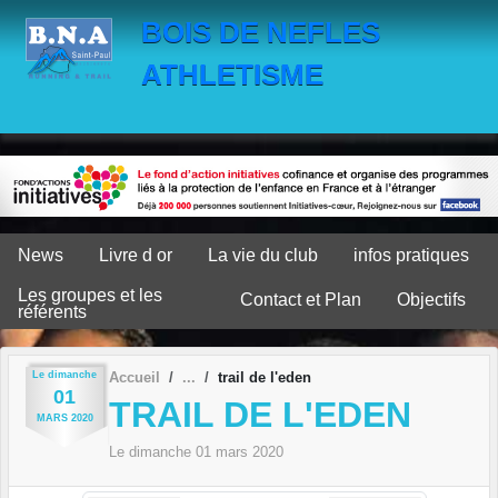
Panneau de gestion des cookies
BOIS DE NEFLES
ATHLETISME
News
Livre d or
La vie du club
infos pratiques
Les groupes et les
Contact et Plan
Objectifs
référents
Le
dimanche
Accueil
trail de l'eden
01
TRAIL DE L'EDEN
MARS
2020
Le
dimanche
01
mars
2020