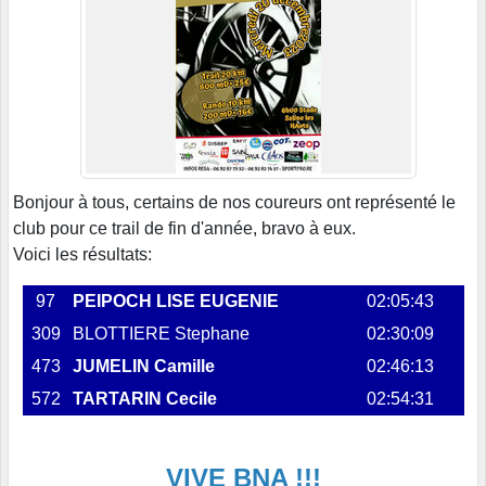
Bonjour à tous, certains de nos coureurs ont représenté le
club pour ce trail de fin d'année, bravo à eux.
Voici les résultats:
97
PEIPOCH LISE EUGENIE
02:05:43
309
BLOTTIERE Stephane
02:30:09
473
JUMELIN Camille
02:46:13
572
TARTARIN Cecile
02:54:31
VIVE BNA !!!