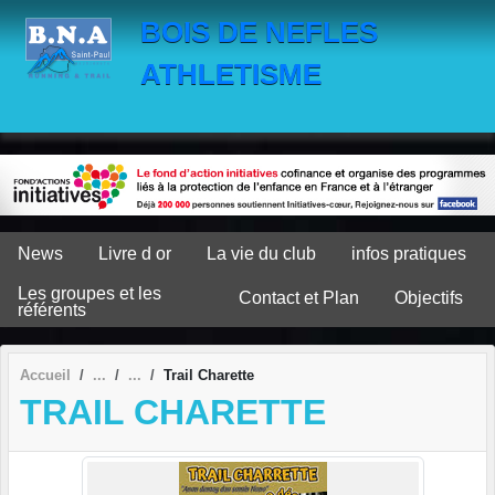
Panneau de gestion des cookies
BOIS DE NEFLES
ATHLETISME
News
Livre d or
La vie du club
infos pratiques
Les groupes et les
Contact et Plan
Objectifs
référents
Accueil
Trail Charette
TRAIL CHARETTE