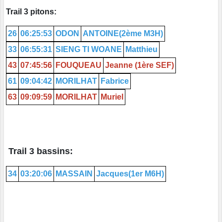
Trail 3 pitons:
26
06:25:53
ODON
ANTOINE(2ème M3H)
33
06:55:31
SIENG TI WOANE
Matthieu
43
07:45:56
FOUQUEAU
Jeanne (1ère SEF)
61
09:04:42
MORILHAT
Fabrice
63
09:09:59
MORILHAT
Muriel
Trail 3 bassins:
34
03:20:06
MASSAIN
Jacques(1er M6H)