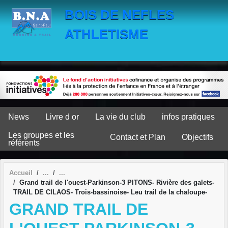
Panneau de gestion des cookies
BOIS DE NEFLES
ATHLETISME
News
Livre d or
La vie du club
infos pratiques
Les groupes et les
Contact et Plan
Objectifs
référents
Accueil
Grand trail de l'ouest-Parkinson-3 PITONS- Rivière des galets-
TRAIL DE CILAOS- Trois-bassinoise- Leu trail de la chaloupe-
GRAND TRAIL DE