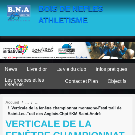
Panneau de gestion des cookies
BOIS DE NEFLES
ATHLETISME
News
Livre d or
La vie du club
infos pratiques
Les groupes et les
Contact et Plan
Objectifs
référents
Accueil
Verticale de la fenêtre championnat montagne-Festi trail de
Saint-Leu-Trail des Anglais-Chpt 5KM Saint-André
VERTICALE DE LA