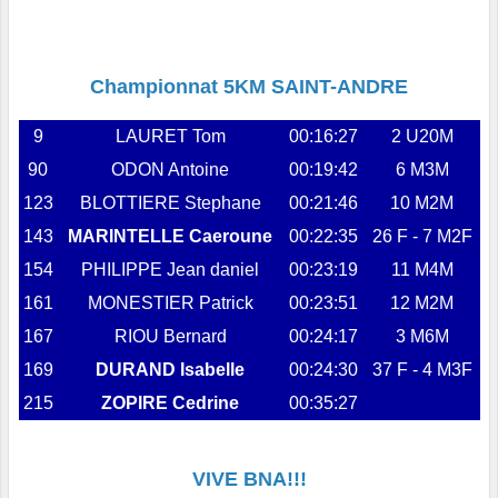
Championnat 5KM SAINT-ANDRE
9
LAURET Tom
00:16:27
2 U20M
90
ODON Antoine
00:19:42
6 M3M
123
BLOTTIERE Stephane
00:21:46
10 M2M
143
MARINTELLE Caeroune
00:22:35
26 F - 7 M2F
154
PHILIPPE Jean daniel
00:23:19
11 M4M
161
MONESTIER Patrick
00:23:51
12 M2M
167
RIOU Bernard
00:24:17
3 M6M
169
DURAND Isabelle
00:24:30
37 F - 4 M3F
215
ZOPIRE Cedrine
00:35:27
VIVE BNA!!!