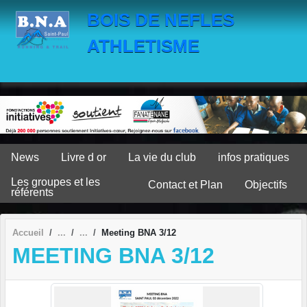
Panneau de gestion des cookies
BOIS DE NEFLES
ATHLETISME
News
Livre d or
La vie du club
infos pratiques
Les groupes et les
Contact et Plan
Objectifs
référents
Accueil
Meeting BNA 3/12
MEETING BNA 3/12