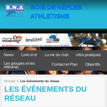
Panneau de gestion des cookies
BOIS DE NEFLES
ATHLETISME
News
Livre d or
La vie du club
infos pratiques
Les groupes et les
Contact et Plan
Objectifs
référents
Accueil
Les évènements du réseau
LES ÉVÈNEMENTS DU
RÉSEAU