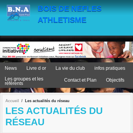
Panneau de gestion des cookies
BOIS DE NEFLES
ATHLETISME
News
Livre d or
La vie du club
infos pratiques
Les groupes et les
Contact et Plan
Objectifs
référents
Accueil
Les actualités du réseau
LES ACTUALITÉS DU
RÉSEAU