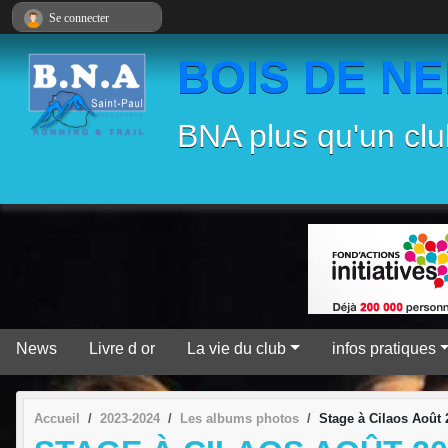
Panneau de gestion des cookies
Se connecter
BOIS DE N
BNA plus qu'un clu
News
Livre d or
La vie du club
infos pratiques
Accueil
2023-2024
Les albums photos
Stage à Cilaos Août 