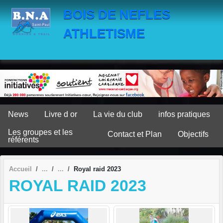
Panneau de gestion des cookies
BOIS DE NEFLES
ATHLETISME
News
Livre d or
La vie du club
infos pratiques
Les groupes et les
Contact et Plan
Objectifs
référents
Accueil
Royal raid 2023
ROYAL RAID 2023