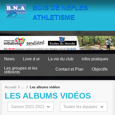
Panneau de gestion des cookies
BOIS DE NEFLES
ATHLETISME
News
Livre d or
La vie du club
infos pratiques
Les groupes et les
Contact et Plan
Objectifs
référents
Accueil
Les albums vidéos
LES ALBUMS VIDÉOS