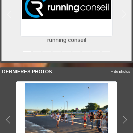
Précedent
Suiv
running conseil
DERNIÈRES PHOTOS
+ de photos
Précedent
Sui