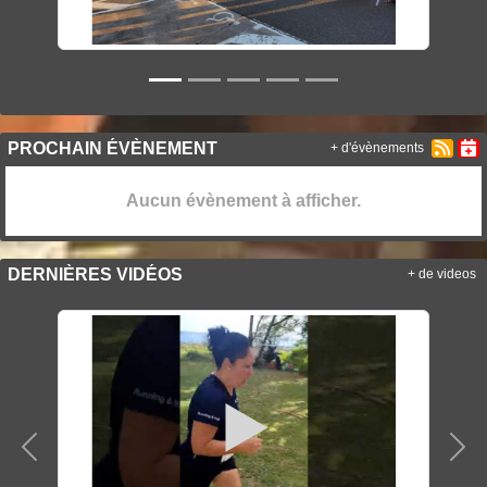
PROCHAIN ÉVÈNEMENT
+ d'évènements
Aucun évènement à afficher.
DERNIÈRES VIDÉOS
+ de videos
Précedent
Sui