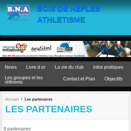
Panneau de gestion des cookies
BOIS DE NEFLES
ATHLETISME
News
Livre d or
La vie du club
infos pratiques
Les groupes et les
Contact et Plan
Objectifs
référents
Accueil
Les partenaires
LES PARTENAIRES
9 partenaires