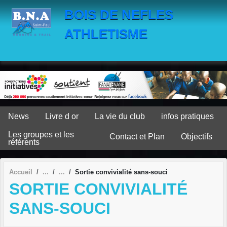
Panneau de gestion des cookies
BOIS DE NEFLES
ATHLETISME
News
Livre d or
La vie du club
infos pratiques
Les groupes et les
Contact et Plan
Objectifs
référents
Accueil
Sortie convivialité sans-souci
SORTIE CONVIVIALITÉ
SANS-SOUCI