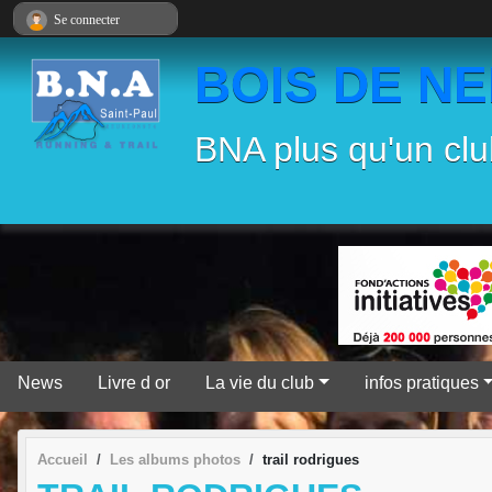
Panneau de gestion des cookies
Se connecter
BOIS DE N
BNA plus qu'un clu
News
Livre d or
La vie du club
infos pratiques
Accueil
Les albums photos
trail rodrigues