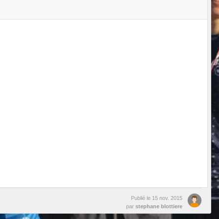
Publié le
15 nov. 2015
par
stephane blottiere