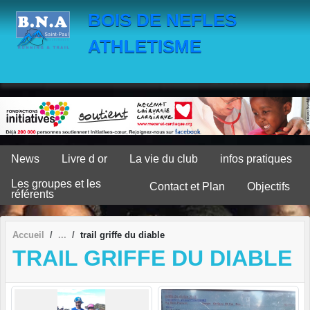
Panneau de gestion des cookies
BOIS DE NEFLES
ATHLETISME
News
Livre d or
La vie du club
infos pratiques
Les groupes et les
Contact et Plan
Objectifs
référents
Accueil
trail griffe du diable
TRAIL GRIFFE DU DIABLE