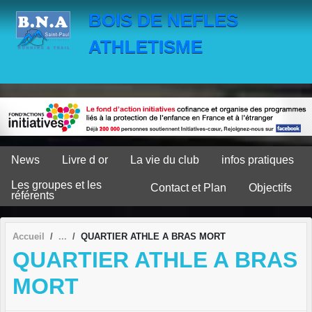
Panneau de gestion des cookies
BOIS DE NEFLES
ATHLETISME
News
Livre d or
La vie du club
infos pratiques
Les groupes et les
Contact et Plan
Objectifs
référents
Accueil
QUARTIER ATHLE A BRAS MORT
QUARTIER ATHLE A BRAS
MORT