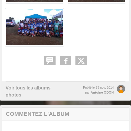
Voir tous les albums
Publié le
23 nov. 2014
par
Antoine ODON
photos
COMMENTEZ L'ALBUM