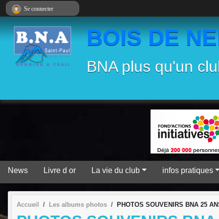
Panneau de gestion des cookies
Se connecter
BOIS DE N
BNA plus qu'un clu
News
Livre d or
La vie du club
infos pratiques
Accueil
Les albums photos
PHOTOS SOUVENIRS BNA 25 AN