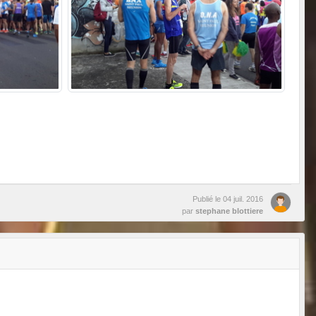
Publié le
04 juil. 2016
par
stephane blottiere