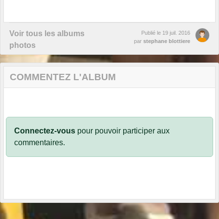
Voir tous les albums
Publié le
19 juil. 2016
par
stephane blottiere
photos
COMMENTEZ L'ALBUM
Connectez-vous
pour pouvoir participer aux
commentaires.