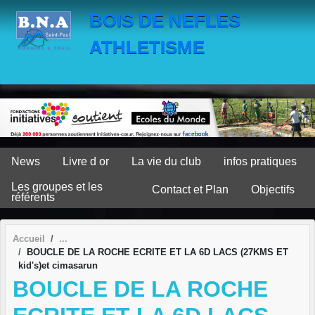
Panneau de gestion des cookies
BOIS DE NEFLES
ATHLETISME
News
Livre d or
La vie du club
infos pratiques
Les groupes et les
Contact et Plan
Objectifs
référents
Accueil
BOUCLE DE LA ROCHE ECRITE ET LA 6D LACS (27KMS ET
kid's)et cimasarun
BOUCLE DE LA ROCHE