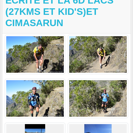
ECRITE ET LA 6D LACS
(27KMS ET KID'S)ET
CIMASARUN