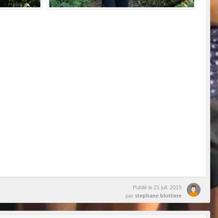
Publié le
21 juil. 2015
par
stephane blottiere