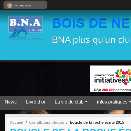
Panneau de gestion des cookies
Se connecter
BOIS DE N
BNA plus qu'un clu
News
Livre d or
La vie du club
infos pratiques
Accueil
Les albums photos
boucle de la roche écrite 2015