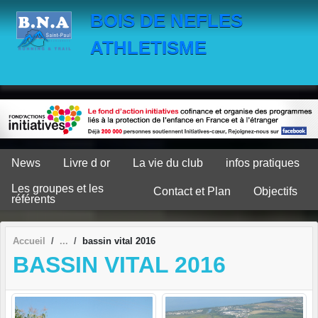
Panneau de gestion des cookies
BOIS DE NEFLES
ATHLETISME
News
Livre d or
La vie du club
infos pratiques
Les groupes et les
Contact et Plan
Objectifs
référents
Accueil
bassin vital 2016
BASSIN VITAL 2016