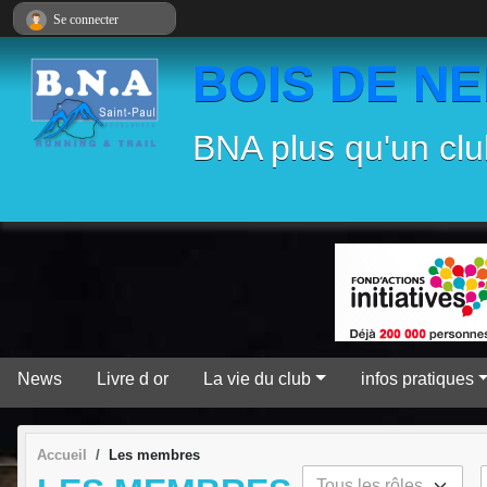
Panneau de gestion des cookies
Se connecter
BOIS DE N
BNA plus qu'un clu
News
Livre d or
La vie du club
infos pratiques
Accueil
Les membres