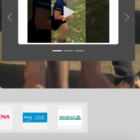
Précedent
Suiva