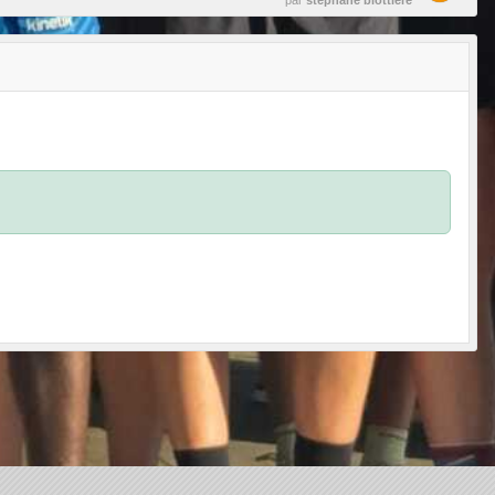
par
stephane blottiere