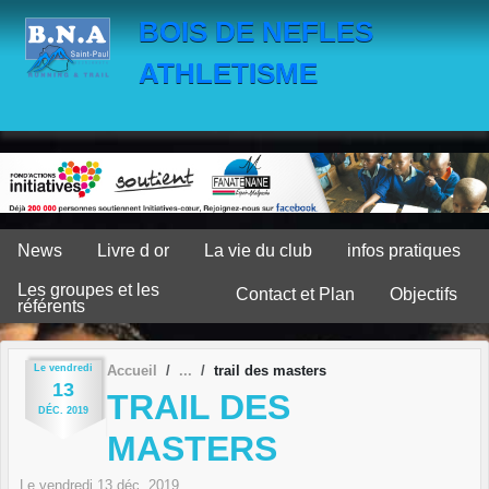
Panneau de gestion des cookies
BOIS DE NEFLES
ATHLETISME
News
Livre d or
La vie du club
infos pratiques
Les groupes et les
Contact et Plan
Objectifs
référents
Le
vendredi
Accueil
trail des masters
13
TRAIL DES
DÉC.
2019
MASTERS
Le
vendredi
13
déc.
2019