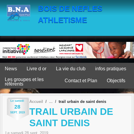
Panneau de gestion des cookies
BOIS DE NEFLES
ATHLETISME
News
Livre d or
La vie du club
infos pratiques
Les groupes et les
Contact et Plan
Objectifs
référents
Le
samedi
Accueil
trail urbain de saint denis
28
TRAIL URBAIN DE
SEPT.
2019
SAINT DENIS
Le
samedi
28
sept.
2019