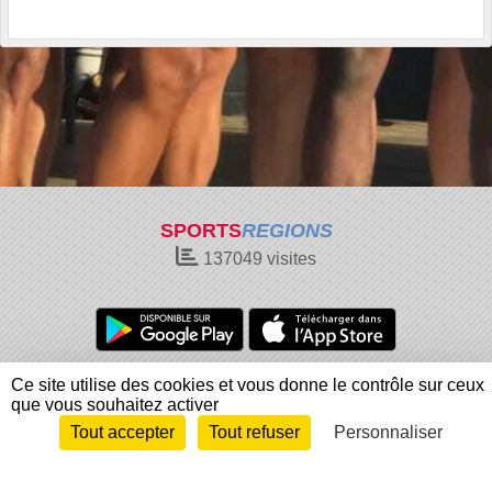
SPORTS
REGIONS
137049
visites
Charte cookies
Gestion des cookies
Ce site utilise des cookies et vous donne le contrôle sur ceux
que vous souhaitez activer
Informations légales
Signaler un contenu inapproprié
Tout accepter
Tout refuser
Personnaliser
Envie de participer ?
Connexion