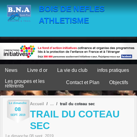
Panneau de gestion des cookies
BOIS DE NEFLES
ATHLETISME
News
Livre d or
La vie du club
infos pratiques
Les groupes et les
Contact et Plan
Objectifs
référents
Le
dimanche
Accueil
trail du coteau sec
08
TRAIL DU COTEAU
SEPT.
2019
SEC
Le
dimanche
08
sept.
2019