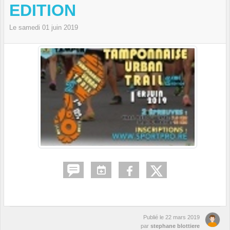
EDITION
Le
samedi
01
juin
2019
Publié le
22 mars 2019
par
stephane blottiere