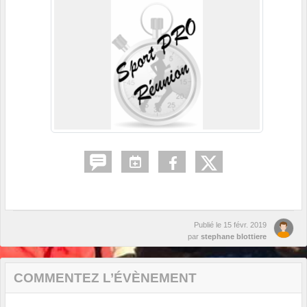
Publié le
15 févr. 2019
par
stephane blottiere
COMMENTEZ L’ÉVÈNEMENT