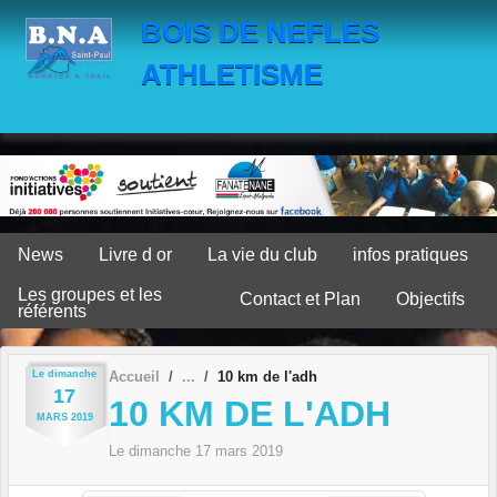
Panneau de gestion des cookies
BOIS DE NEFLES
ATHLETISME
News
Livre d or
La vie du club
infos pratiques
Les groupes et les
Contact et Plan
Objectifs
référents
Le
dimanche
Accueil
10 km de l'adh
17
10 KM DE L'ADH
MARS
2019
Le
dimanche
17
mars
2019