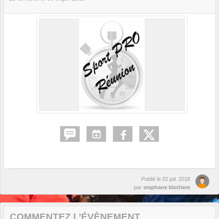
Publié le
02 juil. 2018
par
stephane blottiere
COMMENTEZ L’ÉVÈNEMENT