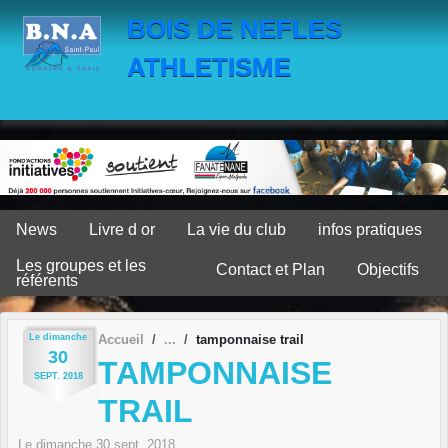
Panneau de gestion des cookies
BOIS DE NEFLES
ATHLETISME
News
Livre d or
La vie du club
infos pratiques
Les groupes et les
Contact et Plan
Objectifs
référents
Le
dimanche
Accueil
tamponnaise trail
30
TAMPONNAISE
SEPT.
2018
TRAIL
Le
dimanche
30
sept.
2018