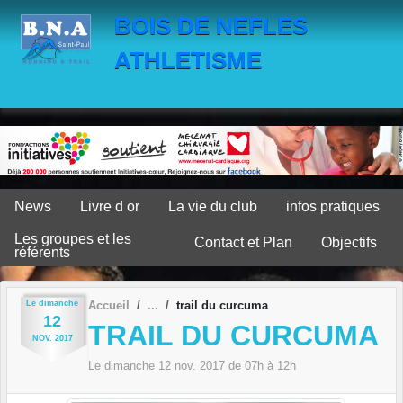
Panneau de gestion des cookies
BOIS DE NEFLES
ATHLETISME
News
Livre d or
La vie du club
infos pratiques
Les groupes et les
Contact et Plan
Objectifs
référents
Le
dimanche
Accueil
trail du curcuma
12
TRAIL DU CURCUMA
NOV.
2017
Le
dimanche
12
nov.
2017
de 07h à 12h