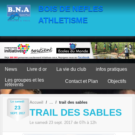
Panneau de gestion des cookies
BOIS DE NEFLES
ATHLETISME
News
Livre d or
La vie du club
infos pratiques
Les groupes et les
Contact et Plan
Objectifs
référents
Le
samedi
Accueil
trail des sables
23
TRAIL DES SABLES
SEPT.
2017
Le
samedi
23
sept.
2017
de 07h à 12h