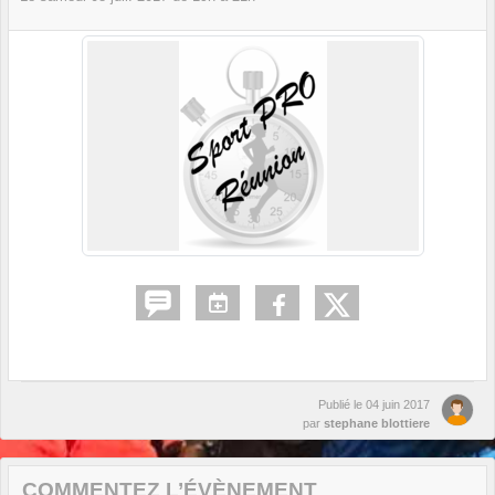
Publié le
04 juin 2017
par
stephane blottiere
COMMENTEZ L’ÉVÈNEMENT