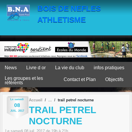
Panneau de gestion des cookies
BOIS DE NEFLES
ATHLETISME
News
Livre d or
La vie du club
infos pratiques
Les groupes et les
Contact et Plan
Objectifs
référents
Le
samedi
Accueil
trail petrel nocturne
08
TRAIL PETREL
JUIL.
2017
NOCTURNE
Le
samedi
08
juil.
2017
de 19h à 21h