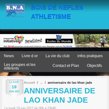
Panneau de gestion des cookies
BOIS DE NEFLES
ATHLETISME
News
Livre d or
La vie du club
infos pratiques
Les groupes et les
Contact et Plan
Objectifs
référents
Le
lundi
Accueil
anniversaire de lao khan jade
19
ANNIVERSAIRE DE
JUIN
2017
LAO KHAN JADE
Le
lundi
19
juin
2017
de 00h à 23h45