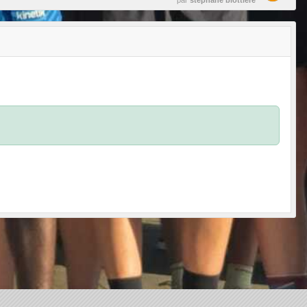
par
stephane blottiere