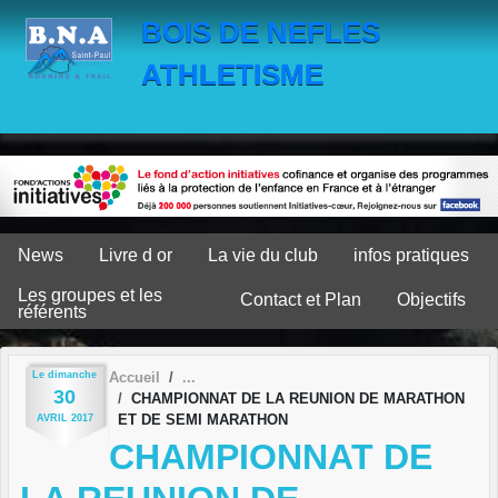
Panneau de gestion des cookies
BOIS DE NEFLES
ATHLETISME
News
Livre d or
La vie du club
infos pratiques
Les groupes et les
Contact et Plan
Objectifs
référents
Le
dimanche
Accueil
30
CHAMPIONNAT DE LA REUNION DE MARATHON
ET DE SEMI MARATHON
AVRIL
2017
CHAMPIONNAT DE