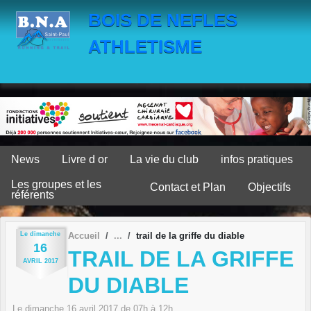
Panneau de gestion des cookies
BOIS DE NEFLES
ATHLETISME
News
Livre d or
La vie du club
infos pratiques
Les groupes et les
Contact et Plan
Objectifs
référents
Le
dimanche
Accueil
trail de la griffe du diable
16
TRAIL DE LA GRIFFE
AVRIL
2017
DU DIABLE
Le
dimanche
16
avril
2017
de 07h à 12h