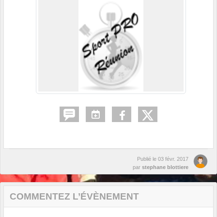
Publié le
03 févr. 2017
par
stephane blottiere
COMMENTEZ L’ÉVÈNEMENT