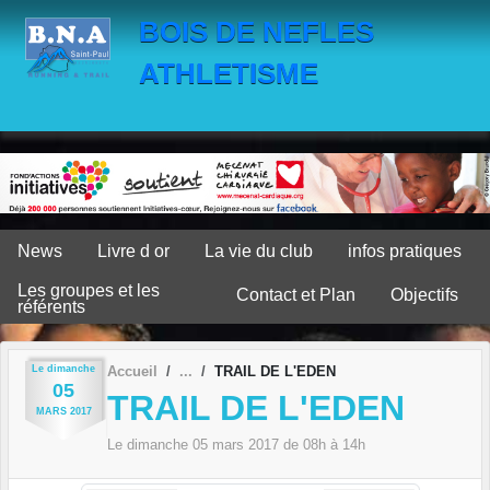
Panneau de gestion des cookies
BOIS DE NEFLES
ATHLETISME
News
Livre d or
La vie du club
infos pratiques
Les groupes et les
Contact et Plan
Objectifs
référents
Le
dimanche
Accueil
TRAIL DE L'EDEN
05
TRAIL DE L'EDEN
MARS
2017
Le
dimanche
05
mars
2017
de 08h à 14h