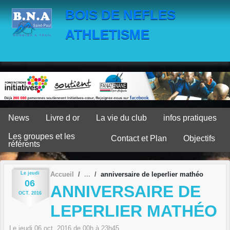
Panneau de gestion des cookies
BOIS DE NEFLES
ATHLETISME
News
Livre d or
La vie du club
infos pratiques
Les groupes et les
Contact et Plan
Objectifs
référents
Le
jeudi
Accueil
anniversaire de leperlier mathéo
06
ANNIVERSAIRE DE
OCT.
2016
LEPERLIER MATHÉO
Le
jeudi
06
oct.
2016
de 00h à 23h45