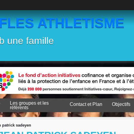
EFLES ATHLETISME
b une famille
Les groupes et les
Contact et Plan
Objectifs
référents
n patrick sadeyen