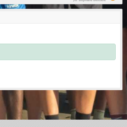
par
stephane blottiere