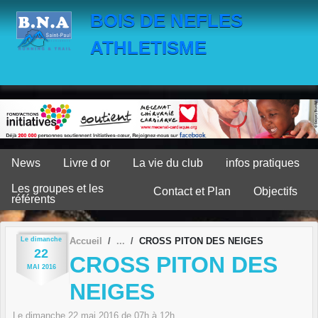
Panneau de gestion des cookies
BOIS DE NEFLES
ATHLETISME
News
Livre d or
La vie du club
infos pratiques
Les groupes et les
Contact et Plan
Objectifs
référents
Le
dimanche
Accueil
CROSS PITON DES NEIGES
22
CROSS PITON DES
MAI
2016
NEIGES
Le
dimanche
22
mai
2016
de 07h à 12h