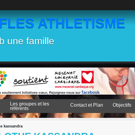
EFLES ATHLETISME
b une famille
Les groupes et les
Contact et Plan
Objectifs
référents
he kassandra