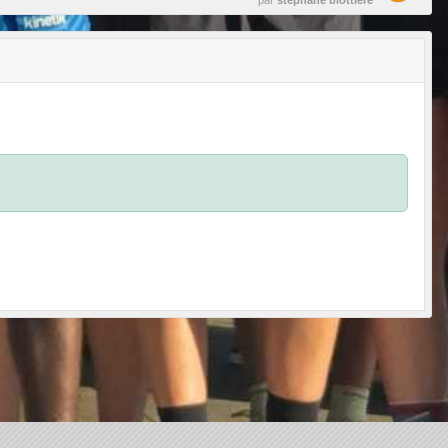
par
stephane blottiere