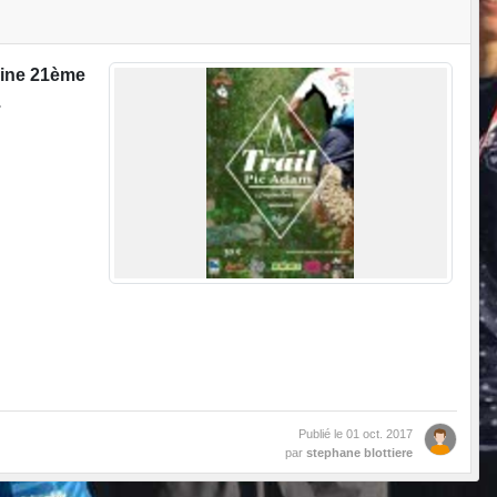
mine 21ème
.
Publié le
01 oct. 2017
par
stephane blottiere