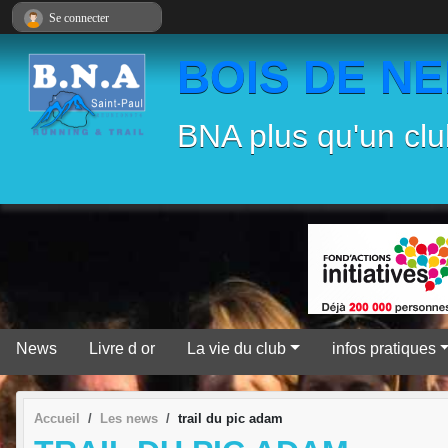
Panneau de gestion des cookies
Se connecter
BOIS DE N
BNA plus qu'un clu
News
Livre d or
La vie du club
infos pratiques
Accueil
Les news
trail du pic adam