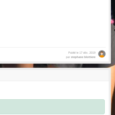
Publié le
17 déc. 2019
par
stephane blottiere