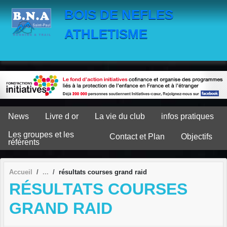
Panneau de gestion des cookies
BOIS DE NEFLES
ATHLETISME
News
Livre d or
La vie du club
infos pratiques
Les groupes et les
Contact et Plan
Objectifs
référents
Accueil
résultats courses grand raid
RÉSULTATS COURSES
GRAND RAID