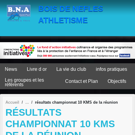
Panneau de gestion des cookies
BOIS DE NEFLES
ATHLETISME
News
Livre d or
La vie du club
infos pratiques
Les groupes et les
Contact et Plan
Objectifs
référents
Accueil
résultats championnat 10 KMS de la réunion
RÉSULTATS
CHAMPIONNAT 10 KMS