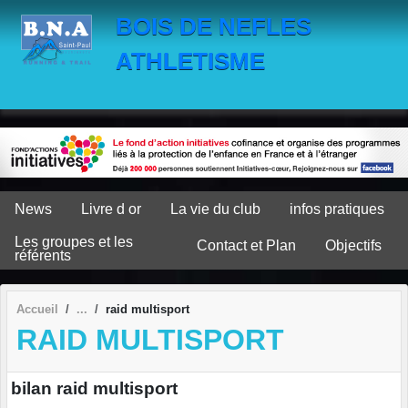
Panneau de gestion des cookies
BOIS DE NEFLES
ATHLETISME
News
Livre d or
La vie du club
infos pratiques
Les groupes et les
Contact et Plan
Objectifs
référents
Accueil
raid multisport
RAID MULTISPORT
bilan raid multisport